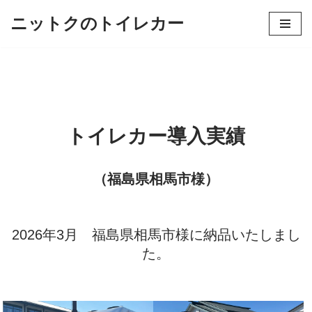
ニットクのトイレカー
コ
ン
テ
ン
ツ
トイレカー導入実績
へ
ス
キ
（福島県相馬市様）
ッ
プ
2026年3月 福島県相馬市様に納品いたしまし
た。